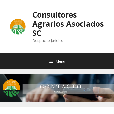
Saltar
al
Consultores
contenido
Agrarios Asociados
SC
Despacho Jurídico
Menú