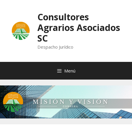
Saltar
al
Consultores
contenido
Agrarios Asociados
SC
Despacho Jurídico
Menú